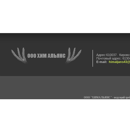
Адрес:610037. Кировск
Почтовый адрес: 61304
E-mail:
himaljans43@
ООО "ХИМАЛЬЯНС" - ведущий трейде